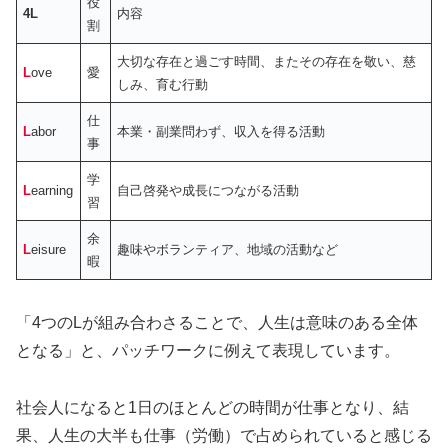
役
4L
内容
割
大切な存在と過ごす時間、またその存在を敬い、慈
L
ove
愛
しみ、育む行動
仕
L
abor
本業・副業問わず、収入を得る活動
事
学
L
earning
自己啓発や成長につながる活動
習
余
L
eisure
趣味やボランティア、地域の活動など
暇
「4つのLが組み合わさることで、人生は意味のある全体
となる」と、パッチワークに例えて表現しています。
社会人になると1日のほとんどの時間が仕事となり、結
果、人生の大半も仕事（労働）で占められていると感じる