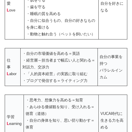
・肌を守る
愛
自分を好きに
・歯を守る
L
ove
なる
・睡眠の質を高める
・自分に似合うもの、自分の好きなもの
を身に着ける
・動物と触れ合う（ペットを飼いたい）
・自分の市場価値を高める＝英語
自分の事業を
仕
・経営層～担当者まで幅広い人と関わる＝
持つ
事
対話力、交渉力
パラレルイン
L
abor
・「人的資本経営」の実践に取り組む
カム
・ブログで発信する＝ライティング力
・思考力、想像力を高める＝知育
・あらゆる価値観を知り、受け入れる＝
徳育（道徳）
VUCA時代に
学習
・自分の身体を知り、思い切り動かす＝
生きる力を高
L
earning
体育
める