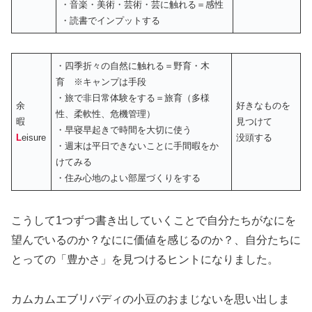
・音楽・美術・芸術・芸に触れる＝感性
・読書でインプットする
・四季折々の自然に触れる＝野育・木
育 ※キャンプは手段
・旅で非日常体験をする＝旅育（多様
余
好きなものを
性、柔軟性、危機管理）
暇
見つけて
・早寝早起きで時間を大切に使う
L
eisure
没頭する
・週末は平日できないことに手間暇をか
けてみる
・住み心地のよい部屋づくりをする
こうして1つずつ書き出していくことで自分たちがなにを
望んでいるのか？なにに価値を感じるのか？、自分たちに
とっての「豊かさ」を見つけるヒントになりました。
カムカムエブリバディの小豆のおまじないを思い出しま